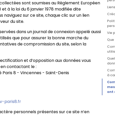
pers
026
s collectées sont soumises au Règlement Européen
Lien
t à la loi du 6 janvier 1978 modifiée dite
Créd
s naviguez sur ce site, chaque clic sur un lien
eur du site.
Poli
pers
ervées dans un journal de connexion appelé aussi
Vie 
t utilisés que pour assurer la bonne marche du
Que 
ntatives de compromission du site, selon la
Comm
util
Quel
rectification et d’opposition aux données vous
don
en contactant le :
Comm
 Paris 8 - Vincennes - Saint-Denis
à ca
Com
mes
ont 
v-paris8.fr
actère personnels présentes sur ce site n’en