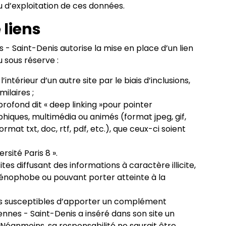
u d’exploitation de ces données.
 liens
es - Saint-Denis autorise la mise en place d’un lien
 sous réserve :
’intérieur d’un autre site par le biais d’inclusions,
milaires ;
 profond dit « deep linking »pour pointer
ques, multimédia ou animés (format jpeg, gif,
mat txt, doc, rtf, pdf, etc.), que ceux-ci soient
rsité Paris 8 ».
ites diffusant des informations à caractère illicite,
xénophobe ou pouvant porter atteinte à la
sites susceptibles d’apporter un complément
cennes - Saint-Denis a inséré dans son site un
Néanmoins, sa responsabilité ne saurait être