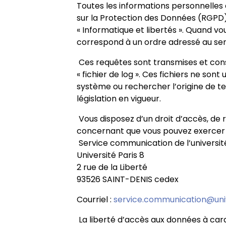
Semestre de printemps 2025 - 2
Le postcolonial comparé
Toutes les informations personnelle
sur la Protection des Données (RGPD) e
« Informatique et libertés ». Quand vou
Traduire avec l’auteur
correspond à un ordre adressé au serv
Ces requêtes sont transmises et cons
Literary Museums at Home
« fichier de log ». Ces fichiers ne son
système ou rechercher l’origine de te
législation en vigueur.
Vous disposez d’un droit d’accès, de 
concernant que vous pouvez exercer 
Service communication de l’université
Université Paris 8
2 rue de la Liberté
93526 SAINT-DENIS cedex
Courriel :
service.communication@uni
La liberté d’accès aux données à car