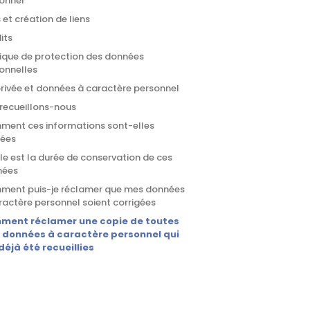
onnel
s et création de liens
its
tique de protection des données
onnelles
privée et données à caractère personnel
recueillons-nous
ent ces informations sont-elles
isées
le est la durée de conservation de ces
nées
ent puis-je réclamer que mes données
ractère personnel soient corrigées
ment réclamer une copie de toutes
 données à caractère personnel qui
déjà été recueillies