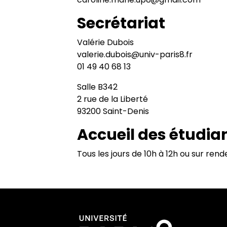
Semestre de printemps 2025 - 2
Le postcolonial comparé
Secrétariat
Traduire avec l’auteur
Valérie Dubois
valerie.dubois@univ-paris8.fr
01 49 40 68 13
Literary Museums at Home
Salle B342
2 rue de la Liberté
93200 Saint-Denis
Accueil des étudia
Tous les jours de 10h à 12h ou sur ren