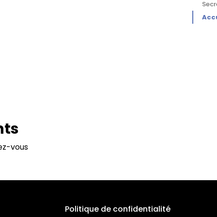
026
Secr
Accu
nts
dez-vous
Politique de confidentialité