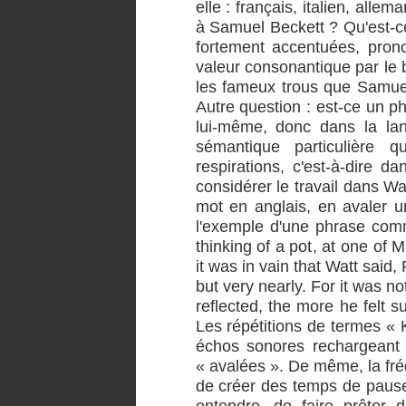
elle : français, italien, alle
à Samuel Beckett ? Qu'est-ce
fortement accentuées, pron
valeur consonantique par le b
les fameux trous que Samuel
Autre question : est-ce un 
lui-même, donc dans la lan
sémantique particulière 
respirations, c'est-à-dire da
considérer le travail dans Wa
mot en anglais, en avaler u
l'exemple d'une phrase comm
thinking of a pot, at one of M
it was in vain that Watt said, 
but very nearly. For it was n
reflected, the more he felt su
Les répétitions de termes « 
échos sonores rechargeant d
« avalées ». De même, la fré
de créer des temps de pauses
entendre, de faire prêter