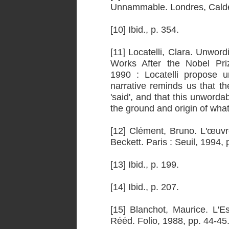
Unnammable. Londres, Calder
[10] Ibid., p. 354.
[11] Locatelli, Clara. Unwor
Works After the Nobel Priz
1990 : Locatelli propose
narrative reminds us that t
'said', and that this unworda
the ground and origin of what 
[12] Clément, Bruno. L'œuvr
Beckett. Paris : Seuil, 1994, 
[13] Ibid., p. 199.
[14] Ibid., p. 207.
[15] Blanchot, Maurice. L'Es
Rééd. Folio, 1988, pp. 44-45