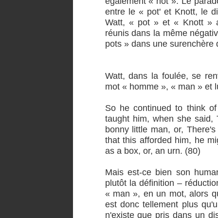
également « not ». Le paradox
entre le « pot' et Knott, le 
Watt, « pot » et « Knott »
réunis dans la même négativi
pots » dans une surenchère 
Watt, dans la foulée, se ren
mot « homme », « man » et l
So he continued to think o
taught him, when she said, T
bonny little man, or, There's 
that this afforded him, he mi
as a box, or, an urn. (80)
Mais est-ce bien son human
plutôt la définition – réducti
« man », en un mot, alors qu
est donc tellement plus qu'u
n'existe que pris dans un di