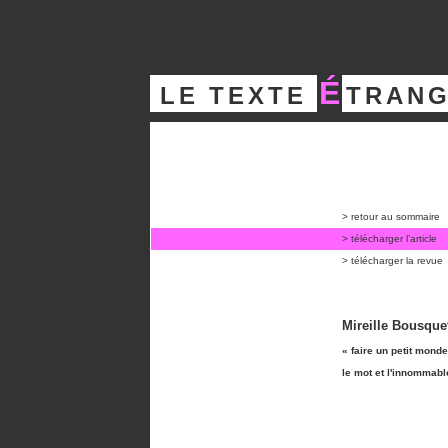
.
É
L
E
..
T
E
X
T
E
..
T
R
A
N
G
.
.
.
.
.
.
.
.
.
.
_________________
> retour au sommaire
> télécharger l’article
> télécharger la revue
Mireille Bousque
« faire un petit monde
le mot et l'innommab
_______________