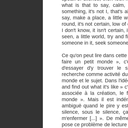
what is that to say, calm, 
something, it's not I, that's 
say, make a place, a little wo
round, it's not certain, low of
I don't know, it isn't certain
seen, a little world, try and 
someone in it, seek someone in
Ce qu'on peut lire dans cette
faire un petit monde », c'
d'essayer d'y trouver le su
recherche comme activité du l
monde et le sujet. Dans l'id
and find out what it's like » c'
associée à la création, le 
monde ». Mais il est indén
ambiguë quand le pire y est
silence, sous le silence, ça
m'enfermer [...] ». De mêm
pose ce problème de lecture n