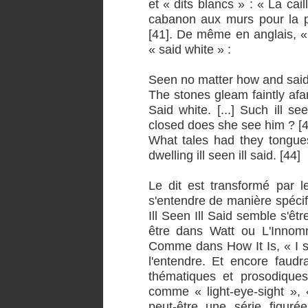
et « dits blancs » : « La cail
cabanon aux murs pour la pr
[41]. De même en anglais, «
« said white » :
Seen no matter how and said
The stones gleam faintly afar
Said white. [...] Such ill se
closed does she see him ? [4
What tales had they tongues 
dwelling ill seen ill said. [44]
Le dit est transformé par l
s'entendre de manière spécifi
Ill Seen Ill Said semble s'êt
être dans Watt ou L'Inno
Comme dans How It Is, « I say
l'entendre. Et encore faudr
thématiques et prosodiques
comme « light-eye-sight », «
peut-être une série figu