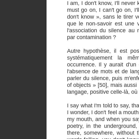
I am, I don't know, I'll never
must go on, I can't go on, I'l
don't know », sans le tirer ve
que le non-savoir est une v
l'association du silence au n
par contamination ?
Autre hypothèse, il est po
systématiquement la mê
occurrence. Il y aurait d'un 
l'absence de mots et de lang
parler du silence, puis m'enf
of objects » [50], mais aussi
langage, positive celle-là, où
I say what I'm told to say, that
I wonder, I don't feel a mouth
my mouth, and when you say 
poetry, in the underground,
there, somewhere, without th