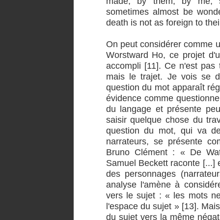
made, by them, by me, so
sometimes almost be wondere
death is not as foreign to their
On peut considérer comme un
Worstward Ho, ce projet d'u
accompli [11]. Ce n'est pas t
mais le trajet. Je vois se 
question du mot apparaît rég
évidence comme questionneme
du langage et présente peut
saisir quelque chose du trav
question du mot, qui va de
narrateurs, se présente co
Bruno Clément : « De Wat
Samuel Beckett raconte [...] e
des personnages (narrateu
analyse l'amène à considér
vers le sujet : « les mots n
l'espace du sujet » [13]. Mai
du sujet vers la même négati