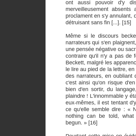
ont aussi pouvoir d'y di
merveilleusement absents au
proclament en s'y annulant, q
détruisant sans fin [...]. [15]
Même si le discours becket
narrateurs qui s'en plaignent,
une pensée négative ou sacr
contraire qu'il n'y a pas de
Beckett, malgré les apparences
le lire au pied de la lettre, 
des narrateurs, en oubliant d
c'est ainsi qu'on risque d'e
bien d'en sortir, du langage
plaindre ! L'innommable y ét
eux-mêmes, il est tentant d'y
ce qu'elle semble dire : « 
nothing can be told, what 
begun. » [16]
Pourtant cette mise en évid