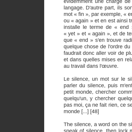
évidemment une charge de né
langage. D'autre part, ils s
mot « fin », par exemple, « e
ou « again » et en est ainsi t
installe le terme de « end
« yet » et « again », et de te
que « end » s'en trouve rad
quelque chose de l'ordre du
faudrait donc aller voir de 
et dans quelles mises en rel
au travail dans l'œuvre.
Le silence, un mot sur le sil
parler du silence, puis m'enf
petit monde, chercher comme
quelqu'un, y chercher quelqu
pas moi, ça ne fait rien, ce 
monde [...] [48]
The silence, a word on the sil
speak of silence, then lock 