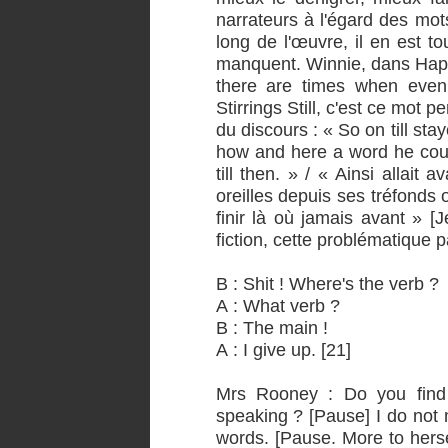
narrateurs à l'égard des mot
long de l'œuvre, il en est t
manquent. Winnie, dans Happy
there are times when even 
Stirrings Still, c'est ce mot p
du discours : « So on till st
how and here a word he coul
till then. » / « Ainsi allait
oreilles depuis ses tréfonds o
finir là où jamais avant » 
fiction, cette problématique p
B : Shit ! Where's the verb ?
A : What verb ?
B : The main !
A : I give up. [21]
Mrs Rooney : Do you find
speaking ? [Pause] I do not
words. [Pause. More to herse