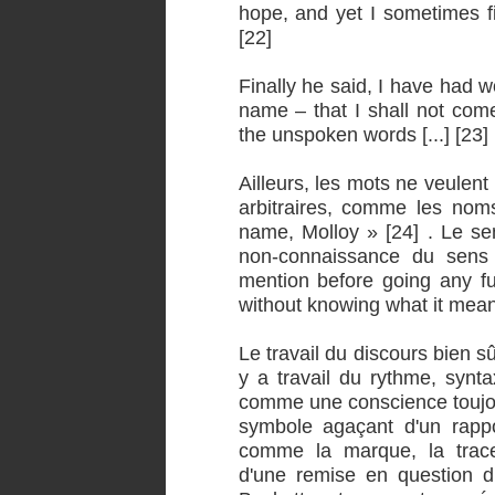
hope, and yet I sometimes f
[22]
Finally he said, I have had
name – that I shall not com
the unspoken words [...] [23]
Ailleurs, les mots ne veulent 
arbitraires, comme les no
name, Molloy » [24] . Le se
non-connaissance du sens
mention before going any fur
without knowing what it mean
Le travail du discours bien s
y a travail du rythme, synt
comme une conscience toujou
symbole agaçant d'un rappo
comme la marque, la trac
d'une remise en question 