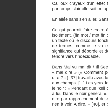
Cailloux crayeux d'un effet
par temps clair elle soit en op
En allée sans s'en aller. San
Ce qui pourrait faire croire
isolément, (fin mot / mot fin ;
un texte où le discours fon
de termes, comme le vu et 
signifiance qui déborde et d
tendre vers l'indécidable.
Dans Mal vu mal dit / Ill See
« mal dire » (« Comment pou
dire ? ») [37] travaille avec l
aux champs. [...] Les yeux fe
le noir : « Pendant que l'œil
à lui. Dans le noir général ».
dire par rapprochement de «
rien à voir. A dire. » [40], 